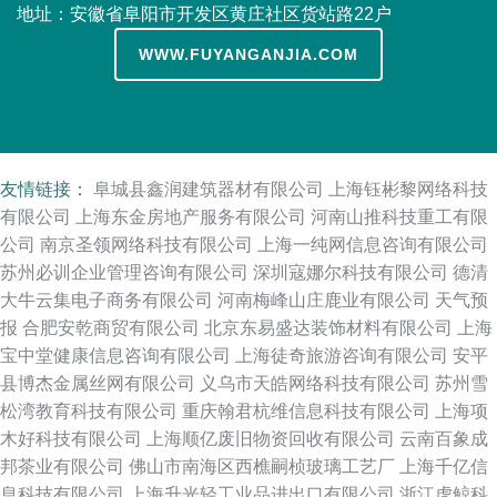
地址：安徽省阜阳市开发区黄庄社区货站路22户
WWW.FUYANGANJIA.COM
友情链接：
阜城县鑫润建筑器材有限公司
上海钰彬黎网络科技
有限公司
上海东金房地产服务有限公司
河南山推科技重工有限
公司
南京圣领网络科技有限公司
上海一纯网信息咨询有限公司
苏州必训企业管理咨询有限公司
深圳寇娜尔科技有限公司
德清
大牛云集电子商务有限公司
河南梅峰山庄鹿业有限公司
天气预
报
合肥安乾商贸有限公司
北京东易盛达装饰材料有限公司
上海
宝中堂健康信息咨询有限公司
上海徒奇旅游咨询有限公司
安平
县博杰金属丝网有限公司
义乌市天皓网络科技有限公司
苏州雪
松湾教育科技有限公司
重庆翰君杭维信息科技有限公司
上海项
木好科技有限公司
上海顺亿废旧物资回收有限公司
云南百象成
邦茶业有限公司
佛山市南海区西樵嗣桢玻璃工艺厂
上海千亿信
息科技有限公司
上海升光轻工业品进出口有限公司
浙江虎鲸科