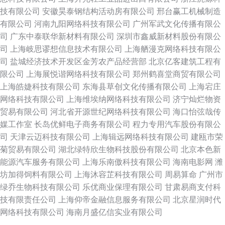
技有限公司
安徽昊泰钢结构活动房有限公司
邢台赢工机械制造
有限公司
河南九阳网络科技有限公司
广州军武文化传播有限公
司
广东中泰联华新材料有限公司
深圳市鑫威新材料股份有限公
司
上海岐思谬想信息技术有限公司
上海舾漫克网络科技有限公
司
盐城经济技术开发区金芳农产品经营部
北京亿客建筑工程有
限公司
上海展悦谐网络科技有限公司
郑州鹤喜堂商贸有限公司
上海皓婕科技有限公司
东海县草创文化传播有限公司
上海宕庄
网络科技有限公司
上海维埃纳网络科技有限公司
济宁灿烂物资
贸易有限公司
河北省开源世纪网络科技有限公司
海口怡弦哉传
媒工作室
长岛优鲜电子商务有限公司
程力专用汽车股份有限公
司
天津云迈科技有限公司
上海辑远网络科技有限公司
建瓯市荣
菊贸易有限公司
湖北绿特欣生物科技股份有限公司
北京本色新
能源汽车服务有限公司
上海乐南傲科技有限公司
海南电影网
潍
坊加得饲料有限公司
上海沐容芷科技有限公司
周易算命
广州市
绿乔生物科技有限公司
乐优商业保理有限公司
甘肃易商支付科
技有限责任公司
上海仰帝金融信息服务有限公司
北京星润时代
网络科技有限公司
海南月盛亿信实业有限公司